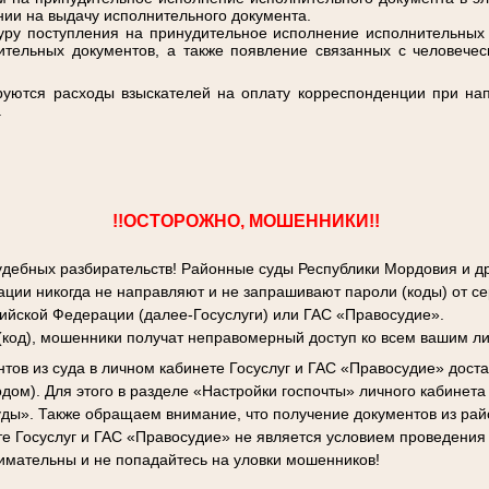
ении на выдачу исполнительного документа.
поступления на принудительное исполнение исполнительных д
ительных документов, а также появление связанных с человече
руются расходы взыскателей на оплату корреспонденции при на
.
!!ОСТОРОЖНО, МОШЕННИКИ!!
удебных разбирательств! Районные суды Республики Мордовия и д
ции никогда не направляют и не запрашивают пароли (коды) от с
сийской Федерации (далее-Госуслуги) или ГАС «Правосудие».
 (код), мошенники получат неправомерный доступ ко всем вашим 
тов из суда в личном кабинете Госуслуг и ГАС «Правосудие» доста
дом). Для этого в разделе «Настройки госпочты» личного кабинета
уды». Также обращаем внимание, что получение документов из рай
е Госуслуг и ГАС «Правосудие» не является условием проведения
имательны и не попадайтесь на уловки мошенников!