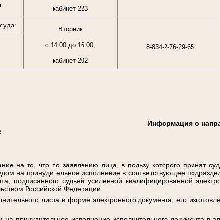
а
кабинет 223
суда:
Вторник
с 14:00 до 16:00,
8-834-2-76-29-65
кабинет 202
Информация о напр
е
ие на то, что по заявлению лица, в пользу которого принят суд
удом на принудительное исполнение в соответствующее подразде
нта, подписанного судьей усиленной квалифицированной электр
льством Российской Федерации.
нительного листа в форме электронного документа, его изготов
м на принудительное исполнение исполнительного документа в эл