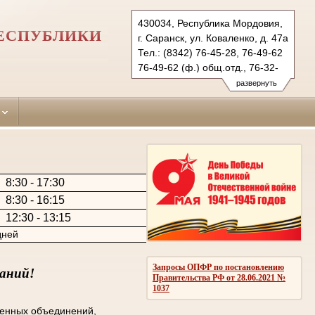
430034, Республика Мордовия,
РЕСПУБЛИКИ
г. Саранск, ул. Коваленко, д. 47а
Тел.: (8342) 76-45-28, 76-49-62
76-49-62 (ф.) общ.отд., 76-32-
99 (ф.) уг. отд.
развернуть
proletarsky.mor@sudrf.ru
8:30 - 17:30
8:30 - 16:15
12:30 - 13:15
ней
Запросы ОПФР по постановлению
даний!
Правительства РФ от 28.06.2021 №
1037
венных объединений,