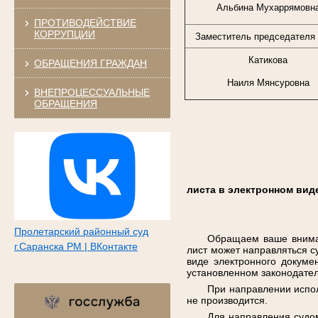
Альбина Мухаррямовн
ПРОТИВОДЕЙСТВИЕ
КОРРУПЦИИ
Заместитель председателя 
Катикова
ОБРАЩЕНИЯ ГРАЖДАН
Наиля Мянсуровна
ВНЕПРОЦЕССУАЛЬНЫЕ
ОБРАЩЕНИЯ
листа в электронном вид
Пролетарский районный суд
Обращаем ваше вниман
г.Саранска РМ | ВКонтакте
лист может направляться с
виде электронного докуме
установленном законодате
При направлении испол
не производится.
Для направления судо